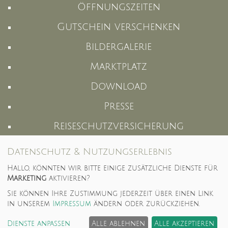
Öffnungszeiten
Gutschein verschenken
Bildergalerie
Marktplatz
Download
Presse
Reiseschutzversicherung
Suche
Datenschutz & Nutzungserlebnis
IMPRESSUM
Hallo, könnten wir bitte einige zusätzliche Dienste für
Marketing
aktivieren?
Datenschutz
Sie können Ihre Zustimmung jederzeit über einen Link
in unserem
Impressum
ändern oder zurückziehen.
© 2016 Landhotel & Restaurant Strengliner Mühle
Dienste anpassen
Alle ablehnen
Alle akzeptieren